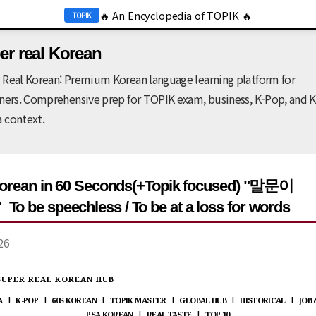
🔥 An Encyclopedia of TOPIK 🔥
기본 콘텐츠로 건너뛰기
TOPIK
🔥 2026 KOR Job Info 🔥
JOB
er real Korean
 Real Korean: Premium Korean language learning platform for
gners. Comprehensive prep for TOPIK exam, business, K-Pop, and K
 context.
 Korean in 60 Seconds(+Topik focused) "말문이
 be speechless / To be at a loss for words
26
SUPER REAL KOREAN HUB
A
K-POP
60S KOREAN
TOPIK MASTER
GLOBAL HUB
HISTORICAL
JOB
|
|
|
|
|
|
PSA KOREAN
REAL TASTE
TOP 10
|
|