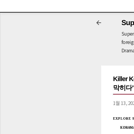
-->
Sup
Super
forei
Drama
Killer
막히다"_To
1월 13, 20
EXPLORE 
K-DRAM