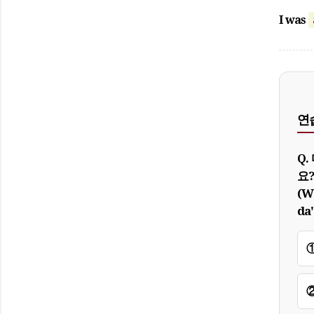
I was
연습
Q
요
(W
da