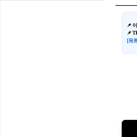
📌 
📌 T
[목록 