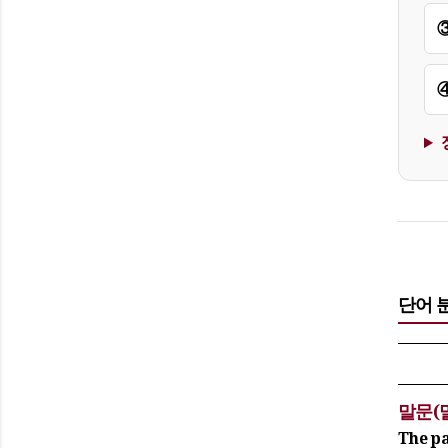
단어 분
말문(
The pa