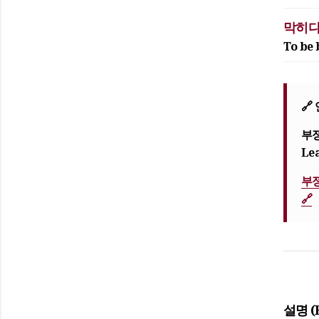
막히다
To be 
🔗
부
Lea
부정
🔗
설명 (