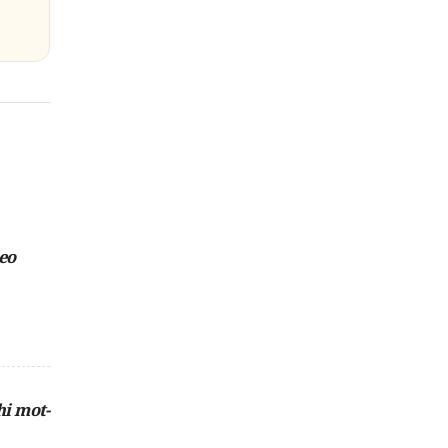
eo
hi mot-