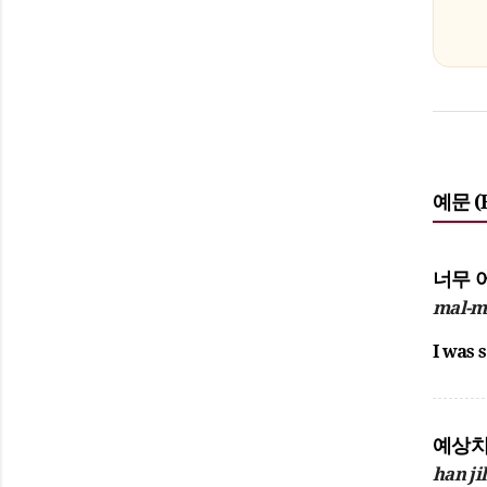
예문 (
너무 
mal-m
I was 
예상치
han ji