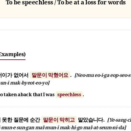
To be speechless / To be at a loss for words
Examples)
어이가 없어서
말문이 막혔어요
.
[Neo-mu eo-i-ga eop-seo-s
un-i mak-hyeot-eo-yo]
so taken aback that I was
speechless
.
 못한 질문에 순간
말문이 막히고
말았습니다.
[Ye-sang-c
l-mun-e sun-gan mal-mun-i mak-hi-go mal-at-seum-ni-da]