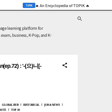
🔥 An Encyclopedia of TOPIK 🔥
기본 콘텐츠로 건너뛰기
TOPIK
🔥 2026 KOR Job Info 🔥
JOB
ge learning platform for
 exam, business, K-Pop, and K-
n(ep.72) : '-(으)니[-
GLOBAL HUB
HISTORICAL
JOB & NEWS
|
|
|
|
ASTE
TOP 10
|