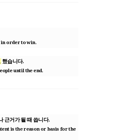
 in order to win.
로
했습니다.
eople until the end.
 근거가 될 때 씁니다.
nt is the reason or basis for the