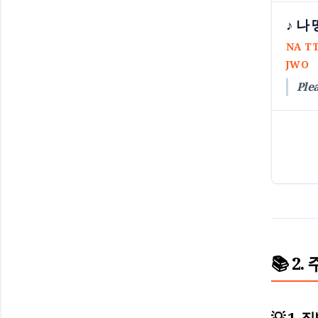
♪ 나
NA T
JWO
Plea
📚 2.
💡 1. 