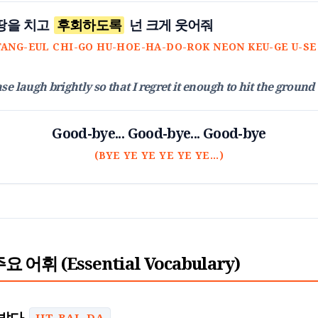
 땅을 치고
후회하도록
넌 크게 웃어줘
TANG-EUL CHI-GO HU-HOE-HA-DO-ROK NEON KEU-GE U-SE
se laugh brightly so that I regret it enough to hit the ground
Good-bye... Good-bye... Good-bye
(BYE YE YE YE YE YE...)
 주요 어휘 (Essential Vocabulary)
짓밟다
JIT-BAL-DA