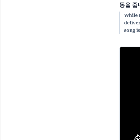
동을 줍니
While 
delive
song i