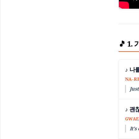
🎵 1.
♪ 나
NA-R
Jus
♪ 괜
GWAE
It's