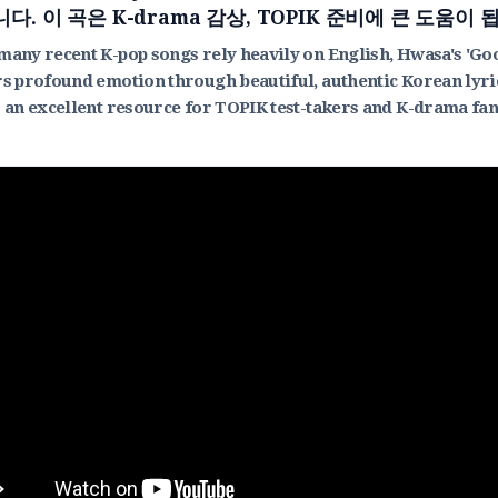
다. 이 곡은 K-drama 감상, TOPIK 준비에 큰 도움이 
many recent K-pop songs rely heavily on English, Hwasa's 'Go
rs profound emotion through beautiful, authentic Korean lyric
s an excellent resource for TOPIK test-takers and K-drama fan