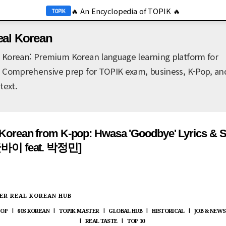
🔥 An Encyclopedia of TOPIK 🔥
기본 콘텐츠로 건너뛰기
TOPIK
🔥 2026 KOR Job Info 🔥
JOB
eal Korean
 Korean: Premium Korean language learning platform for
. Comprehensive prep for TOPIK exam, business, K-Pop, an
text.
 Korean from K-pop: Hwasa 'Goodbye' Lyrics & 
 굿바이 feat. 박정민]
ER REAL KOREAN HUB
POP
60S KOREAN
TOPIK MASTER
GLOBAL HUB
HISTORICAL
JOB & NEWS
|
|
|
|
|
REAL TASTE
TOP 10
|
|