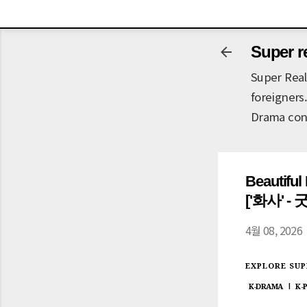
-->
Super r
Super Real
foreigners
Drama con
Beautiful
['화사' -
4월 08, 2026
EXPLORE SUP
K-DRAMA
K-
|