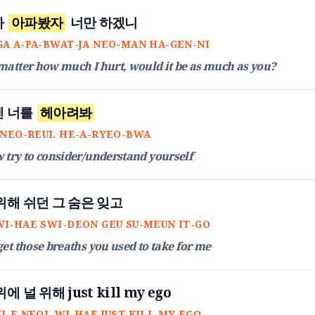
가
아파봤자
너만 하겠니
GA A-PA-BWAT-JA NEO-MAN HA-GEN-NI
matter how much I hurt, would it be as much as you?
젠 너를
헤아려봐
N NEO-REUL HE-A-RYEO-BWA
 try to consider/understand yourself
 위해 쉬던 그 숨은 잊고
WI-HAE SWI-DEON GEU SU-MEUN IT-GO
et those breaths you used to take for me
위에 널 위해 just kill my ego
I-E NEOL WI-HAE JUST KILL MY EGO