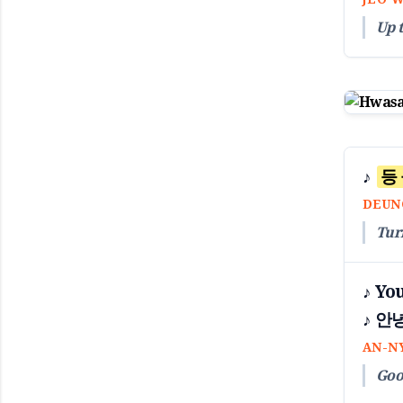
Up t
♪
등
DEUN
Tur
♪ Yo
♪ 안
AN-N
Good