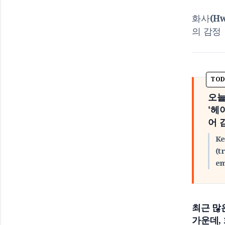
화사(Hw
의 감정
오늘
'헤
어 
Ke
(t
em
최근 많
가운데,