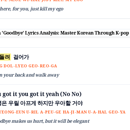
here, for you, just kill my ego
 돌려
걸어가
G DOL-LYEO GEO-REO-GA
n your back and walk away
u got it you got it yeah (No No)
녕은 우릴 아프게 하지만 우아할 거야
YEONG-EUN U-RIL A-PEU-GE HA-JI-MAN U-A-HAL GEO-YA
bye makes us hurt, but it will be elegant