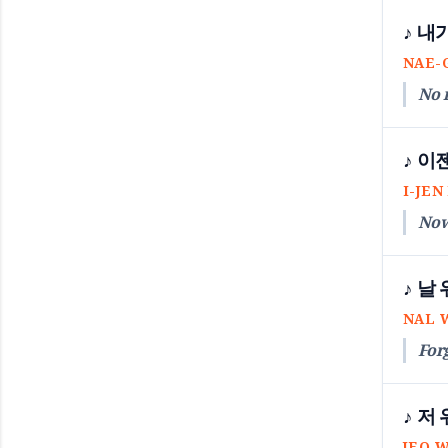
♪ 내
NAE-
No 
♪ 이
I-JE
Now
♪ 날
NAL 
Forg
♪ 저 
JEO W