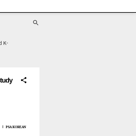
d K-
Study
PSA KOREAN
|