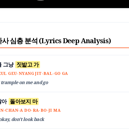
 가사 심층 분석 (Lyrics Deep Analysis)
를 그냥
짓밟고 가
EUL GEU-NYANG JIT-BAL-GO GA
t trample on me and go
찮아
돌아보지 마
N-CHAN-A DO-RA-BO-JI MA
 okay, don't look back