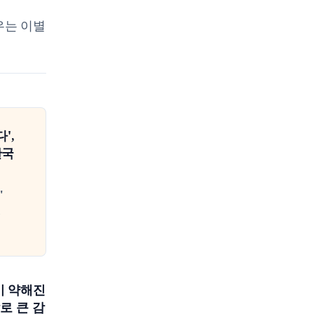
배우는 이별
',
한국
'
이 약해진
로 큰 감