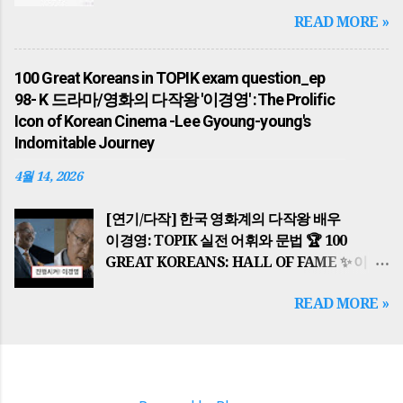
TOPIK MASTER GLOBAL HUB
READ MORE »
HISTORICAL JOB & NEWS PSA KOREAN
REAL TASTE TOP 10 POST 📌 2026년 최신
업데이트 반영 THE ULTIMATE
100 Great Koreans in TOPIK exam question_ep
HISTORICAL HUB 세종대왕부터 BTS까지…
98- K 드라마/영화의 다작왕 '이경영' :The Prolific
한국을 바꾼 100인의 이야기 100 KOREAN
Icon of Korean Cinema -Lee Gyoung-young's
ICONS 역사적 맥락과 한국어 학습의 완벽한
Indomitable Journey
결합 (Special Edition) 1. 국가의 시원과
고대의 영웅들(The Dawn of Nations)
4월 14, 2026
한반도의 역사는 단군왕검 이 고조선을
건국하면서 시작되었습니다. '홍익인간'이라는
[연기/다작] 한국 영화계의 다작왕 배우
건국 이념은 오늘날까지 한국인의 정신적
이경영: TOPIK 실전 어휘와 문법 🏆 100
지표가 되고 있습니다. 이후 고구려의 동명성왕
GREAT KOREANS: HALL OF FAME ✨ 이
(주몽), 백제의 온조왕 , 신라의 박혁거세 는
글은 topik essential 한국어능력시험 대비 의
READ MORE »
각기 알에서 태어났다는 신비로운 탄생 설화를
일부입니다. 🎬 "진행시켜!" 한국 영화계의
가지고 각국을 세웠습니다. 가야의 김수로왕
살아있는 박물관, 이경영(Lee Gyoung-
역시 구지봉에서 내려온 황금 알을 통해 왕이
young) The Prolific Icon of Korean
되었으며, 이들은 모두 하늘의 뜻을 받아
Cinema: Lee Gyoung-young's
국가를 다스리기 시작했습니다. The history
Indomitable Journey 핵심 결론: 배우