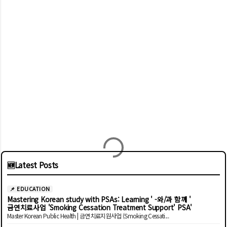
🆕
Latest Posts
📌 EDUCATION
Mastering Korean study with PSAs: Learning ' -와/과 함께 '
금연치료사업 'Smoking Cessation Treatment Support' PSA'
Master Korean Public Health | 금연치료지원사업 (Smoking Cessati...