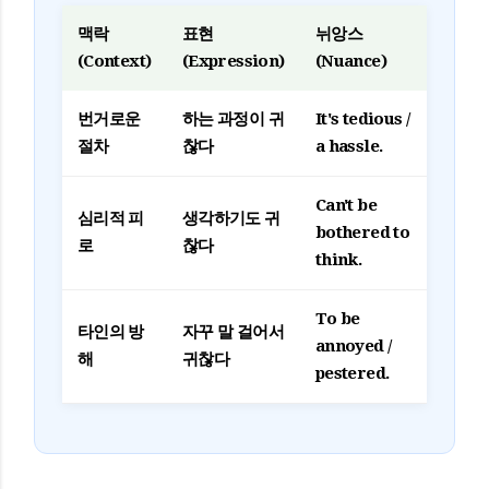
맥락
표현
뉘앙스
(Context)
(Expression)
(Nuance)
번거로운
하는 과정이 귀
It's tedious /
절차
찮다
a hassle.
Can't be
심리적 피
생각하기도 귀
bothered to
로
찮다
think.
To be
타인의 방
자꾸 말 걸어서
annoyed /
해
귀찮다
pestered.