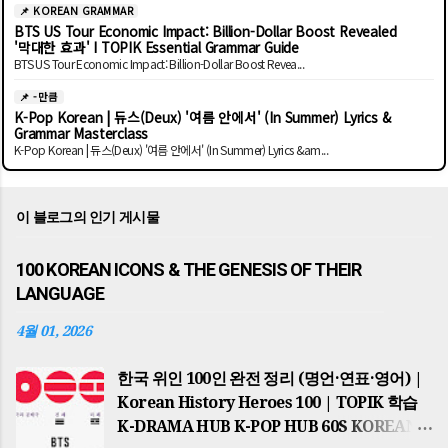
📌 KOREAN GRAMMAR
BTS US Tour Economic Impact: Billion-Dollar Boost Revealed
'막대한 효과' I TOPIK Essential Grammar Guide
BTS US Tour Economic Impact: Billion-Dollar Boost Revea...
📌 -만큼
K-Pop Korean | 듀스(Deux) '여름 안에서' (In Summer) Lyrics &
Grammar Masterclass
K-Pop Korean | 듀스(Deux) '여름 안에서' (In Summer) Lyrics &am...
이 블로그의 인기 게시물
100 KOREAN ICONS & THE GENESIS OF THEIR
LANGUAGE
4월 01, 2026
한국 위인 100인 완전 정리 (명언·연표·영어) |
Korean History Heroes 100 | TOPIK 학습
K-DRAMA HUB K-POP HUB 60S KOREAN