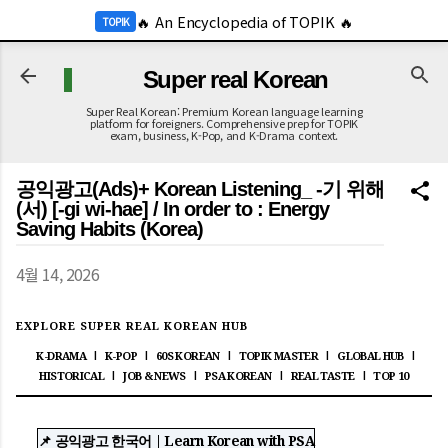
-->
🔥 An Encyclopedia of TOPIK 🔥
기본 콘텐츠로 건너뛰기
TOPIK
🔥 2026 KOR Job Info 🔥
JOB
Super real Korean
Super Real Korean: Premium Korean language learning
platform for foreigners. Comprehensive prep for TOPIK
exam, business, K-Pop, and K-Drama context.
공익광고(Ads)+ Korean Listening_ -기 위해
(서) [-gi wi-hae] / In order to : Energy
Saving Habits (Korea)
4월 14, 2026
EXPLORE SUPER REAL KOREAN HUB
K-DRAMA
K-POP
60S KOREAN
TOPIK MASTER
GLOBAL HUB
|
|
|
|
|
HISTORICAL
JOB & NEWS
PSA KOREAN
REAL TASTE
TOP 10
|
|
|
|
📌 공익광고 한국어 | Learn Korean with PSA