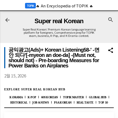
-->
🔥 An Encyclopedia of TOPIK 🔥
기본 콘텐츠로 건너뛰기
TOPIK
🔥 2026 KOR Job Info 🔥
JOB
Super real Korean
Super Real Korean: Premium Korean language learning
platform for foreigners. Comprehensive prep for TOPIK
exam, business, K-Pop, and K-Drama context.
공익광고(Ads)+ Korean Listening58-' -면
안 되다'[-myeon an doe-da] -(Must not,
should not) - Pre-boarding Measures for
Power Banks on Airplanes
2월 15, 2026
EXPLORE SUPER REAL KOREAN HUB
K-DRAMA
K-POP
60S KOREAN
TOPIK MASTER
GLOBAL HUB
|
|
|
|
|
HISTORICAL
JOB & NEWS
PSA KOREAN
REAL TASTE
TOP 10
|
|
|
|