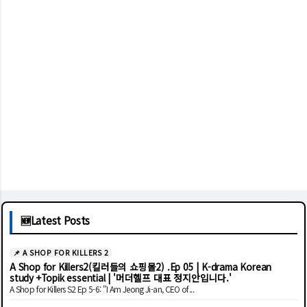
🆕
Latest Posts
📌 A SHOP FOR KILLERS 2
A Shop for Killers2(킬러들의 쇼핑몰2) .Ep 05 | K-drama Korean
study +Topik essential | '머더헬프 대표 정지안입니다.'
A Shop for Killers S2 Ep 5-6: "I Am Jeong Ji-an, CEO of...