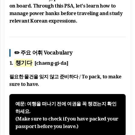
on board. Through this PSA, let's learn how to
manage power banks before traveling and study
relevant Korean expressions.
✏️ 주요 어휘 Vocabulary
챙기다
1.
[chaeng-gi-da]
필요한 물건을 잊지 않고 준비하다 / To pack, to make
sure to have.
예문: 여행을 떠나기 전에 여권을 꼭
챙겼는지
확인
하세요.
(Make sure to check if you have packed your
passport before you leave.)