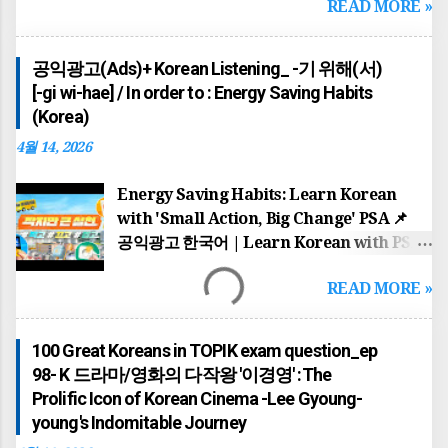
READ MORE »
HISTORICAL JOB & NEWS PSA KOREAN
REAL TASTE TOP 10 POST 📌 2026년 최신
업데이트 반영 THE ULTIMATE
공익광고(Ads)+ Korean Listening_ -기 위해(서)
HISTORICAL HUB 세종대왕부터 BTS까지…
[-gi wi-hae] / In order to : Energy Saving Habits
한국을 바꾼 100인의 이야기 100 KOREAN
(Korea)
ICONS 역사적 맥락과 한국어 학습의 완벽한
4월 14, 2026
결합 (Special Edition) 1. 국가의 시원과
고대의 영웅들(The Dawn of Nations)
Energy Saving Habits: Learn Korean
한반도의 역사는 단군왕검 이 고조선을
with 'Small Action, Big Change' PSA 📌
건국하면서 시작되었습니다. '홍익인간'이라는
공익광고 한국어 | Learn Korean with PSA
건국 이념은 오늘날까지 한국인의 정신적
귀찮지만 큰 동참: 에너지 절약 습관 기르기 A
지표가 되고 있습니다. 이후 고구려의 동명성왕
READ MORE »
Little Bother, A Big Participation: Energy
(주몽), 백제의 온조왕 , 신라의 박혁거세 는
Saving Habits 🌍 배경 지식: 왜 에너지
각기 알에서 태어났다는 신비로운 탄생 설화를
절약인가? (Historical Background) 이
가지고 각국을 세웠습니다. 가야의 김수로왕
100 Great Koreans in TOPIK exam question_ep
광고는 단순한 환경 보호를 넘어, 중동 전쟁
역시 구지봉에서 내려온 황금 알을 통해 왕이
98- K 드라마/영화의 다작왕 '이경영' :The
(Middle East War) 으로 인한 글로벌 에너지
되었으며, 이들은 모두 하늘의 뜻을 받아
Prolific Icon of Korean Cinema -Lee Gyoung-
위기와 자원 안보의 중요성을 배경으로 합니다.
국가를 다스리기 시작했습니다. The history
young's Indomitable Journey
한국은 에너지의 대부분을 수입에 의존하기
of the Korean Peninsula began with