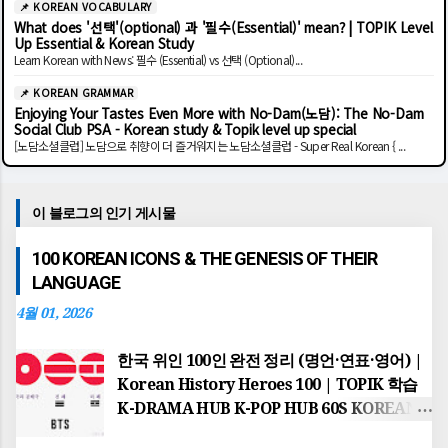
📌 KOREAN VOCABULARY
What does '선택'(optional) 과 '필수(Essential)' mean? | TOPIK Level
Up Essential & Korean Study
Learn Korean with News: 필수 (Essential) vs 선택 (Optional)...
📌 KOREAN GRAMMAR
Enjoying Your Tastes Even More with No-Dam(노담): The No-Dam
Social Club PSA - Korean study & Topik level up special
[노담소셜클럽] 노담으로 취향이 더 즐거워지는 노담소셜클럽 - Super Real Korean { ...
이 블로그의 인기 게시물
100 KOREAN ICONS & THE GENESIS OF THEIR
LANGUAGE
4월 01, 2026
한국 위인 100인 완전 정리 (명언·연표·영어) |
Korean History Heroes 100 | TOPIK 학습
K-DRAMA HUB K-POP HUB 60S KOREAN
TOPIK MASTER GLOBAL HUB