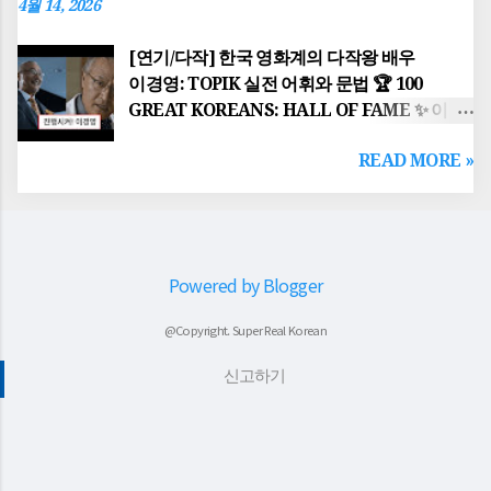
4월 14, 2026
때문에, 일상 속 작은 실천이 국가 경제를
Dangun Wanggeom founding Gojoseon.
지키는 핵심적인 역할을 합니다. This PSA
The founding ideology of 'Hongik Ingan'
[연기/다작] 한국 영화계의 다작왕 배우
goes beyond environmental protection;
serves as a spiritual guide for Koreans to
이경영: TOPIK 실전 어휘와 문법 🏆 100
it is rooted in the global energy crisis and
this ...
GREAT KOREANS: HALL OF FAME ✨ 이
resource security issues caused by
글은 topik essential 한국어능력시험 대비 의
conflicts like the Middle East War . Since
READ MORE »
일부입니다. 🎬 "진행시켜!" 한국 영화계의
Korea relies heavily on energy imports,
살아있는 박물관, 이경영(Lee Gyoung-
small daily actions play a crucial role in
young) The Prolific Icon of Korean
safeguarding the national economy. 핵심
Cinema: Lee Gyoung-young's
결론: 작은 실천이 만드는 큰 가치 Key
Indomitable Journey 핵심 결론: 배우
Summary: Big Value from Small Actions
Powered by Blogger
이경영(1960~현재)은 한국 영화와 드라마를
캠페인을 통해 조금 귀찮더라도 실천하는 동...
시청하다 보면 반드시 마주치게 되는 '다작의
@Copyright. Super Real Korean
아이콘'입니다. 그는 100편이 넘는 영화에
출연하며 독보적인 압도적 인 카리스마를
신고하기
보여주었으며, 현대 한국 대중문화에서
권력자나 회장님 역할의 차지하다 의 대명사로
불립니다. Key Conclusion: Actor Lee
Gyoung-young (1960–Present) is the 'Icon