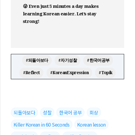
😜 Even just 5 minutes a day makes
learning Korean easier. Let’s stay
strong!
#되돌아보다
#자기성찰
#한국어공부
#Reflect
#KoreanExpression
#Topik
되돌아보다
성찰
한국어 공부
회상
Killer Korean in 60 Seconds
Korean lesson