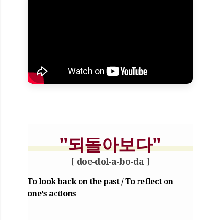
"되돌아보다"
[ doe-dol-a-bo-da ]
To look back on the past / To reflect on
one's actions