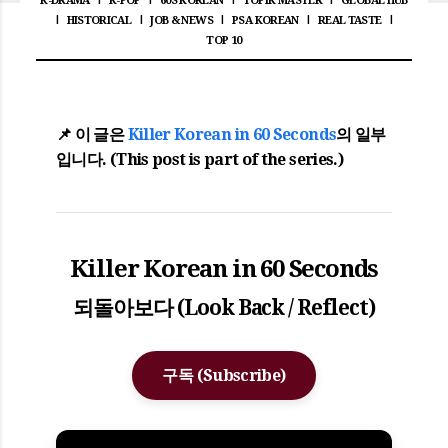
K-DRAMA
K-POP
60S KOREAN
TOPIK MASTER
GLOBAL HUB
HISTORICAL
JOB & NEWS
PSA KOREAN
REAL TASTE
|
|
|
|
|
TOP 10
📌 이 글은
Killer Korean in 60 Seconds
의 일부
입니다. (This post is part of the series.)
Killer Korean in 60 Seconds
되돌아보다 (Look Back / Reflect)
구독 (Subscribe)