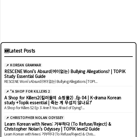
🆕
Latest Posts
📌 KOREAN GRAMMAR
RESCENE Woni’s Absurd(어이없는) Bullying Allegations? | TOPIK
Study Essential Guide
RESCENE Woni's Absurd(어이없는) Bullying Allegations | TOPI...
📌 "A SHOP FOR KILLERS 2
A Shop for Killers2(킬러들의 쇼핑몰2) .Ep 04 | K-drama Korean
study +Topik essential | 죽는 게 무섭지 않나요?'
A Shop for Killers S2 Ep 3: Aren't You Afraid of Dying?...
📌 CHRISTOPHER NOLAN ODYSSEY
Learn Korean with News: 거부하다 (To Refuse/Reject) &
Christopher Nolan's Odyssey | TOPIK level2 Guide
Learn Korean with News: 거부하다 (To Refuse/Reject) & Chris...