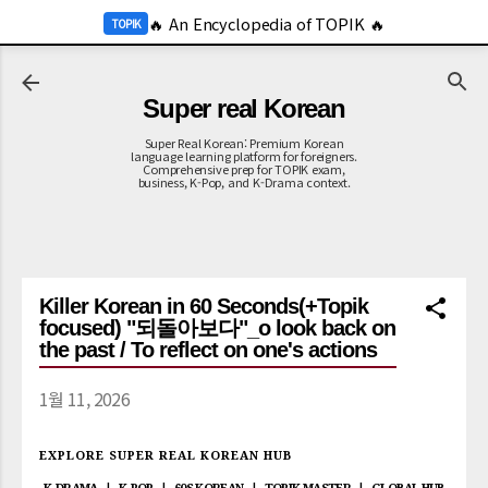
-->
🔥 An Encyclopedia of TOPIK 🔥
기본 콘텐츠로 건너뛰기
TOPIK
🔥 2026 KOR Job Info 🔥
JOB
Super real Korean
Super Real Korean: Premium Korean
language learning platform for foreigners.
Comprehensive prep for TOPIK exam,
business, K-Pop, and K-Drama context.
Killer Korean in 60 Seconds(+Topik
focused) "되돌아보다"_o look back on
the past / To reflect on one's actions
1월 11, 2026
EXPLORE SUPER REAL KOREAN HUB
|
|
|
|