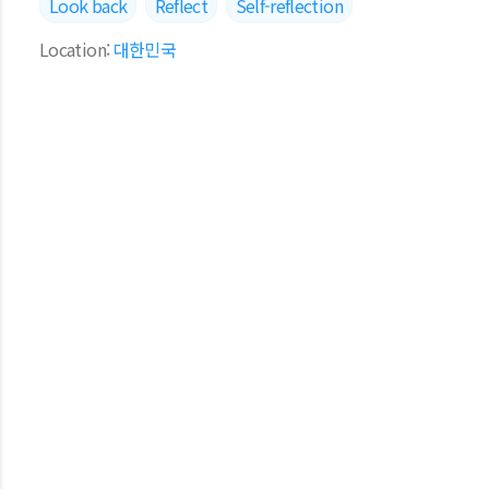
Look back
Reflect
Self-reflection
Location:
대한민국
댓글