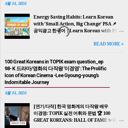
결합 (Special Edition) 1. 국가의 시원과
4월 14, 2026
고대의 영웅들(The Dawn of Nations)
한반도의 역사는 단군왕검 이 고조선을
Energy Saving Habits: Learn Korean
건국하면서 시작되었습니다. '홍익인간'이라는
with 'Small Action, Big Change' PSA 📌
건국 이념은 오늘날까지 한국인의 정신적
공익광고 한국어 | Learn Korean with PSA
지표가 되고 있습니다. 이후 고구려의 동명성왕
귀찮지만 큰 동참: 에너지 절약 습관 기르기 A
READ MORE »
(주몽), 백제의 온조왕 , 신라의 박혁거세 는
Little Bother, A Big Participation: Energy
각기 알에서 태어났다는 신비로운 탄생 설화를
Saving Habits 🌍 배경 지식: 왜 에너지
가지고 각국을 세웠습니다. 가야의 김수로왕
절약인가? (Historical Background) 이
100 Great Koreans in TOPIK exam question_ep
역시 구지봉에서 내려온 황금 알을 통해 왕이
광고는 단순한 환경 보호를 넘어, 중동 전쟁
98- K 드라마/영화의 다작왕 '이경영' :The Prolific
되었으며, 이들은 모두 하늘의 뜻을 받아
(Middle East War) 으로 인한 글로벌 에너지
Icon of Korean Cinema -Lee Gyoung-young's
국가를 다스리기 시작했습니다. The history
위기와 자원 안보의 중요성을 배경으로 합니다.
Indomitable Journey
of the Korean Peninsula began with
한국은 에너지의 대부분을 수입에 의존하기
Dangun Wanggeom founding Gojoseon.
때문에, 일상 속 작은 실천이 국가 경제를
4월 14, 2026
The founding ideology of 'Hongik Ingan'
지키는 핵심적인 역할을 합니다. This PSA
serves as a spiritual guide for Koreans to
goes beyond environmental protection;
[연기/다작] 한국 영화계의 다작왕 배우
this ...
it is rooted in the global energy crisis and
이경영: TOPIK 실전 어휘와 문법 🏆 100
resource security issues caused by
GREAT KOREANS: HALL OF FAME ✨ 이
conflicts like the Middle East War . Since
글은 topik essential 한국어능력시험 대비 의