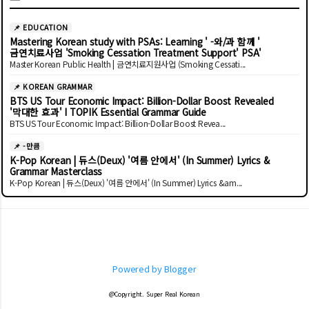
📌 EDUCATION
Mastering Korean study with PSAs: Learning ' -와/과 함께 '
금연치료사업 'Smoking Cessation Treatment Support' PSA'
Master Korean Public Health | 금연치료지원사업 (Smoking Cessati...
📌 KOREAN GRAMMAR
BTS US Tour Economic Impact: Billion-Dollar Boost Revealed
'막대한 효과' I TOPIK Essential Grammar Guide
BTS US Tour Economic Impact: Billion-Dollar Boost Revea...
📌 -만큼
K-Pop Korean | 듀스(Deux) '여름 안에서' (In Summer) Lyrics &
Grammar Masterclass
K-Pop Korean | 듀스(Deux) '여름 안에서' (In Summer) Lyrics &am...
Powered by Blogger
@Copyright. Super Real Korean