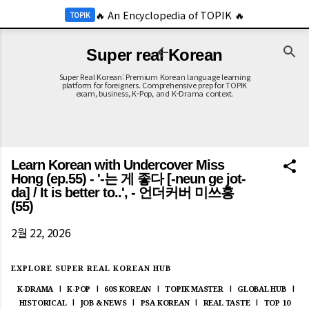
-->
🔥 An Encyclopedia of TOPIK 🔥
기본 콘텐츠로 건너뛰기
TOPIK
🔥 2026 KOR Job Info 🔥
JOB
Super real Korean
Super Real Korean: Premium Korean language learning
platform for foreigners. Comprehensive prep for TOPIK
exam, business, K-Pop, and K-Drama context.
Learn Korean with Undercover Miss
Hong (ep.55) - '-는 게 좋다 [-neun ge jot-
da] / It is better to..', - 언더커버 미쓰홍
(55)
2월 22, 2026
EXPLORE SUPER REAL KOREAN HUB
K-DRAMA
K-POP
60S KOREAN
TOPIK MASTER
GLOBAL HUB
|
|
|
|
|
HISTORICAL
JOB & NEWS
PSA KOREAN
REAL TASTE
TOP 10
|
|
|
|