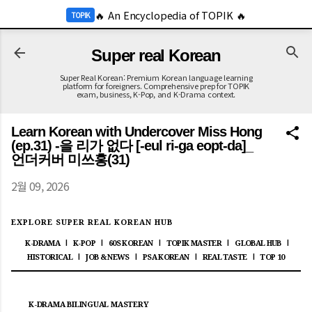
-->
🔥 An Encyclopedia of TOPIK 🔥
기본 콘텐츠로 건너뛰기
TOPIK
🔥 2026 KOR Job Info 🔥
JOB
Super real Korean
Super Real Korean: Premium Korean language learning
platform for foreigners. Comprehensive prep for TOPIK
exam, business, K-Pop, and K-Drama context.
Learn Korean with Undercover Miss Hong
(ep.31) -을 리가 없다 [-eul ri-ga eopt-da]_
언더커버 미쓰홍(31)
2월 09, 2026
EXPLORE SUPER REAL KOREAN HUB
K-DRAMA
K-POP
60S KOREAN
TOPIK MASTER
GLOBAL HUB
|
|
|
|
|
HISTORICAL
JOB & NEWS
PSA KOREAN
REAL TASTE
TOP 10
|
|
|
|
K-DRAMA BILINGUAL MASTERY