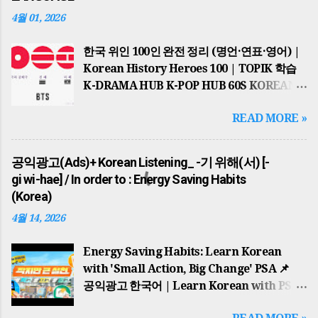
4월 01, 2026
한국 위인 100인 완전 정리 (명언·연표·영어) |
Korean History Heroes 100 | TOPIK 학습
K-DRAMA HUB K-POP HUB 60S KOREAN
TOPIK MASTER GLOBAL HUB
READ MORE »
HISTORICAL JOB & NEWS PSA KOREAN
REAL TASTE TOP 10 POST 📌 2026년 최신
업데이트 반영 THE ULTIMATE
공익광고(Ads)+ Korean Listening_ -기 위해(서) [-
HISTORICAL HUB 세종대왕부터 BTS까지…
gi wi-hae] / In order to : Energy Saving Habits
한국을 바꾼 100인의 이야기 100 KOREAN
(Korea)
ICONS 역사적 맥락과 한국어 학습의 완벽한
4월 14, 2026
결합 (Special Edition) 1. 국가의 시원과
고대의 영웅들(The Dawn of Nations)
Energy Saving Habits: Learn Korean
한반도의 역사는 단군왕검 이 고조선을
with 'Small Action, Big Change' PSA 📌
건국하면서 시작되었습니다. '홍익인간'이라는
공익광고 한국어 | Learn Korean with PSA
건국 이념은 오늘날까지 한국인의 정신적
귀찮지만 큰 동참: 에너지 절약 습관 기르기 A
지표가 되고 있습니다. 이후 고구려의 동명성왕