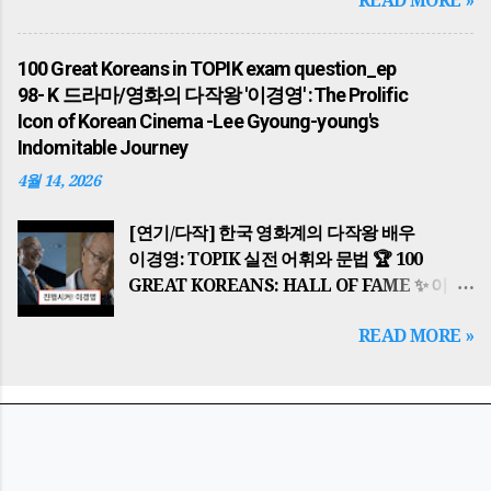
READ MORE »
Little Bother, A Big Participation: Energy
(주몽), 백제의 온조왕 , 신라의 박혁거세 는
Saving Habits 🌍 배경 지식: 왜 에너지
각기 알에서 태어났다는 신비로운 탄생 설화를
절약인가? (Historical Background) 이
가지고 각국을 세웠습니다. 가야의 김수로왕
100 Great Koreans in TOPIK exam question_ep
광고는 단순한 환경 보호를 넘어, 중동 전쟁
역시 구지봉에서 내려온 황금 알을 통해 왕이
98- K 드라마/영화의 다작왕 '이경영' :The Prolific
(Middle East War) 으로 인한 글로벌 에너지
되었으며, 이들은 모두 하늘의 뜻을 받아
Icon of Korean Cinema -Lee Gyoung-young's
위기와 자원 안보의 중요성을 배경으로 합니다.
국가를 다스리기 시작했습니다. The history
Indomitable Journey
한국은 에너지의 대부분을 수입에 의존하기
of the Korean Peninsula began with
4월 14, 2026
때문에, 일상 속 작은 실천이 국가 경제를
Dangun Wanggeom founding Gojoseon.
지키는 핵심적인 역할을 합니다. This PSA
The founding ideology of 'Hongik Ingan'
[연기/다작] 한국 영화계의 다작왕 배우
goes beyond environmental protection;
serves as a spiritual guide for Koreans to
이경영: TOPIK 실전 어휘와 문법 🏆 100
it is rooted in the global energy crisis and
this ...
GREAT KOREANS: HALL OF FAME ✨ 이
resource security issues caused by
글은 topik essential 한국어능력시험 대비 의
conflicts like the Middle East War . Since
READ MORE »
일부입니다. 🎬 "진행시켜!" 한국 영화계의
Korea relies heavily on energy imports,
살아있는 박물관, 이경영(Lee Gyoung-
small daily actions play a crucial role in
young) The Prolific Icon of Korean
safeguarding the national economy. 핵심
Cinema: Lee Gyoung-young's
결론: 작은 실천이 만드는 큰 가치 Key
Indomitable Journey 핵심 결론: 배우
Summary: Big Value from Small Actions
이경영(1960~현재)은 한국 영화와 드라마를
캠페인을 통해 조금 귀찮더라도 실천하는 동...