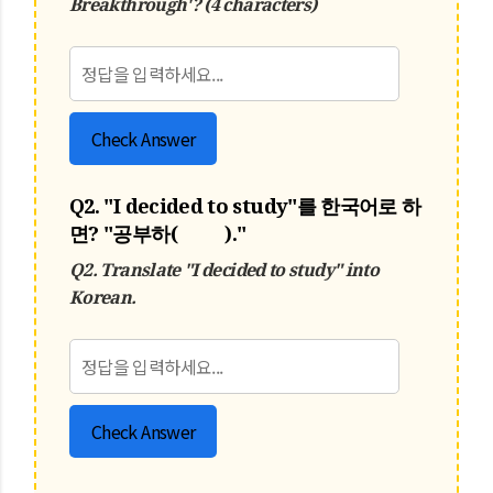
Breakthrough'? (4 characters)
Check Answer
Q2.
"I decided to study"를 한국어로 하
면? "공부하( )."
Q2.
Translate "I decided to study" into
Korean.
Check Answer