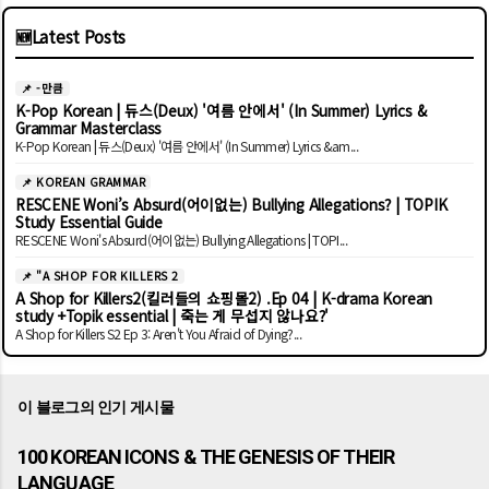
🆕
Latest Posts
📌 -만큼
K-Pop Korean | 듀스(Deux) '여름 안에서' (In Summer) Lyrics &
Grammar Masterclass
K-Pop Korean | 듀스(Deux) '여름 안에서' (In Summer) Lyrics &am...
📌 KOREAN GRAMMAR
RESCENE Woni’s Absurd(어이없는) Bullying Allegations? | TOPIK
Study Essential Guide
RESCENE Woni's Absurd(어이없는) Bullying Allegations | TOPI...
📌 "A SHOP FOR KILLERS 2
A Shop for Killers2(킬러들의 쇼핑몰2) .Ep 04 | K-drama Korean
study +Topik essential | 죽는 게 무섭지 않나요?'
A Shop for Killers S2 Ep 3: Aren't You Afraid of Dying?...
이 블로그의 인기 게시물
100 KOREAN ICONS & THE GENESIS OF THEIR
LANGUAGE