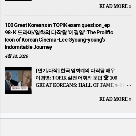
지표가 되고 있습니다. 이후 고구려의 동명성왕
READ MORE »
Little Bother, A Big Participation: Energy
(주몽), 백제의 온조왕 , 신라의 박혁거세 는
Saving Habits 🌍 배경 지식: 왜 에너지
각기 알에서 태어났다는 신비로운 탄생 설화를
절약인가? (Historical Background) 이
가지고 각국을 세웠습니다. 가야의 김수로왕
100 Great Koreans in TOPIK exam question_ep
광고는 단순한 환경 보호를 넘어, 중동 전쟁
역시 구지봉에서 내려온 황금 알을 통해 왕이
98- K 드라마/영화의 다작왕 '이경영' :The Prolific
(Middle East War) 으로 인한 글로벌 에너지
되었으며, 이들은 모두 하늘의 뜻을 받아
Icon of Korean Cinema -Lee Gyoung-young's
위기와 자원 안보의 중요성을 배경으로 합니다.
국가를 다스리기 시작했습니다. The history
Indomitable Journey
한국은 에너지의 대부분을 수입에 의존하기
of the Korean Peninsula began with
4월 14, 2026
때문에, 일상 속 작은 실천이 국가 경제를
Dangun Wanggeom founding Gojoseon.
지키는 핵심적인 역할을 합니다. This PSA
The founding ideology of 'Hongik Ingan'
[연기/다작] 한국 영화계의 다작왕 배우
goes beyond environmental protection;
serves as a spiritual guide for Koreans to
이경영: TOPIK 실전 어휘와 문법 🏆 100
it is rooted in the global energy crisis and
this ...
GREAT KOREANS: HALL OF FAME ✨ 이
resource security issues caused by
글은 topik essential 한국어능력시험 대비 의
conflicts like the Middle East War . Since
READ MORE »
일부입니다. 🎬 "진행시켜!" 한국 영화계의
Korea relies heavily on energy imports,
살아있는 박물관, 이경영(Lee Gyoung-
small daily actions play a crucial role in
young) The Prolific Icon of Korean
safeguarding the national economy. 핵심
Cinema: Lee Gyoung-young's
결론: 작은 실천이 만드는 큰 가치 Key
Indomitable Journey 핵심 결론: 배우
Summary: Big Value from Small Actions