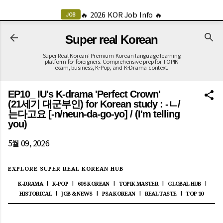
-->
🔥 2026 KOR Job Info 🔥
기본 콘텐츠로 건너뛰기
JOB
Super real Korean
Super Real Korean: Premium Korean language learning
platform for foreigners. Comprehensive prep for TOPIK
exam, business, K-Pop, and K-Drama context.
EP10_ IU's K-drama 'Perfect Crown'
(21세기 대군부인) for Korean study : -ㄴ/
는다고요 [-n/neun-da-go-yo] / (I'm telling
you)
5월 09, 2026
EXPLORE SUPER REAL KOREAN HUB
K-DRAMA
K-POP
60S KOREAN
TOPIK MASTER
GLOBAL HUB
|
|
|
|
|
HISTORICAL
JOB & NEWS
PSA KOREAN
REAL TASTE
TOP 10
|
|
|
|