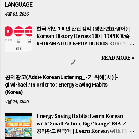
LANGUAGE
4월 01, 2026
한국 위인 100인 완전 정리 (명언·연표·영어) |
Korean History Heroes 100 | TOPIK 학습
K-DRAMA HUB K-POP HUB 60S KOREAN
TOPIK MASTER GLOBAL HUB
READ MORE »
HISTORICAL JOB & NEWS PSA KOREAN
REAL TASTE TOP 10 POST 📌 2026년 최신
업데이트 반영 THE ULTIMATE
공익광고(Ads)+ Korean Listening_ -기 위해(서) [-
HISTORICAL HUB 세종대왕부터 BTS까지…
gi wi-hae] / In order to : Energy Saving Habits
한국을 바꾼 100인의 이야기 100 KOREAN
(Korea)
ICONS 역사적 맥락과 한국어 학습의 완벽한
4월 14, 2026
결합 (Special Edition) 1. 국가의 시원과
고대의 영웅들(The Dawn of Nations)
Energy Saving Habits: Learn Korean
한반도의 역사는 단군왕검 이 고조선을
with 'Small Action, Big Change' PSA 📌
건국하면서 시작되었습니다. '홍익인간'이라는
공익광고 한국어 | Learn Korean with PSA
건국 이념은 오늘날까지 한국인의 정신적
귀찮지만 큰 동참: 에너지 절약 습관 기르기 A