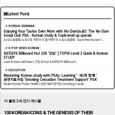
🆕
Latest Posts
📌 KOREAN GRAMMAR
Enjoying Your Tastes Even More with No-Dam(노담): The No-Dam
Social Club PSA - Korean study & Topik level up special
[노담소셜클럽] 노담으로 취향이 더 즐거워지는 노담소셜클럽 - Super Real Korean { ...
📌 K-POP NEWS KOREAN
KATSEYE Billboard Hot 100 '진입' | TOPIK Level 2 Guide & Korean
STUDY
Learn Korean with News: 진입 (Entry) & KATSEYE Billboard ...
📌 EDUCATION
Mastering Korean study with PSAs: Learning ' -와/과 함께 '
금연치료사업 'Smoking Cessation Treatment Support' PSA'
Master Korean Public Health | 금연치료지원사업 (Smoking Cessati...
이 블로그의 인기 게시물
100 KOREAN ICONS & THE GENESIS OF THEIR