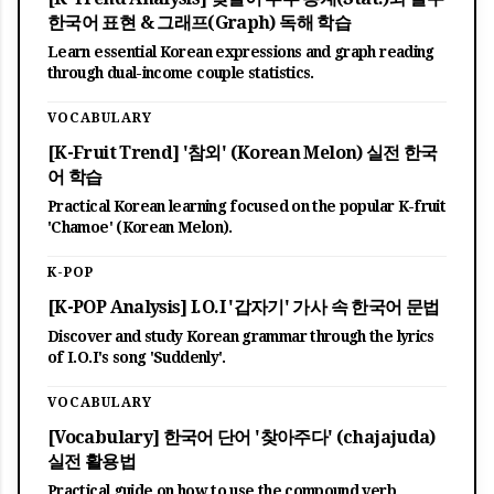
한국어 표현 & 그래프(Graph) 독해 학습
Learn essential Korean expressions and graph reading
through dual-income couple statistics.
VOCABULARY
[K-Fruit Trend] '참외' (Korean Melon) 실전 한국
어 학습
Practical Korean learning focused on the popular K-fruit
'Chamoe' (Korean Melon).
K-POP
[K-POP Analysis] I.O.I '갑자기' 가사 속 한국어 문법
Discover and study Korean grammar through the lyrics
of I.O.I's song 'Suddenly'.
VOCABULARY
[Vocabulary] 한국어 단어 '찾아주다' (chajajuda)
실전 활용법
Practical guide on how to use the compound verb