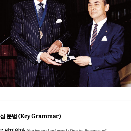
핵심 문법 (Key Grammar)
으)로 말미암아