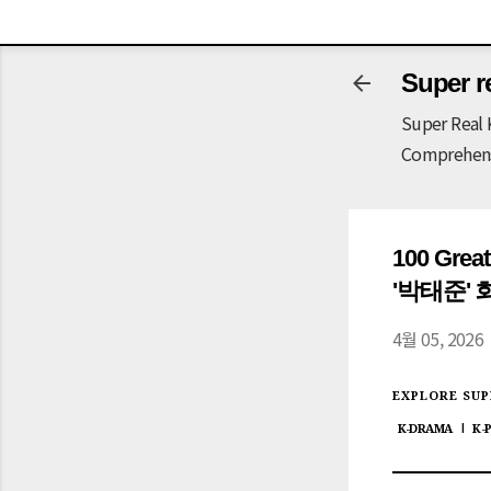
-->
Super r
Super Real 
Comprehensi
100 Grea
'박태준' 회장
4월 05, 2026
EXPLORE SUP
K-DRAMA
K-
|