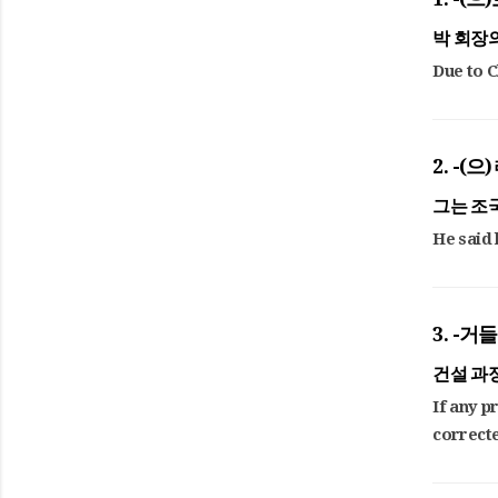
박 회장
Due to 
2. -(
그는 조
He said 
3. -거
건설 과
If any p
correct