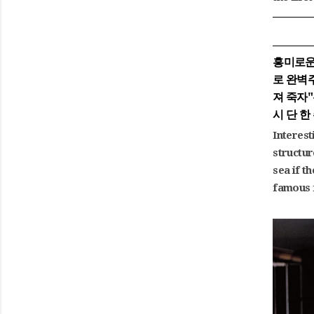
흥미로운
로 완벽
져 죽자
시 단 한
Interest
structur
sea if t
famous f