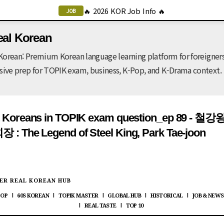
🔥 2026 KOR Job Info 🔥
기본 콘텐츠로 건너뛰기
JOB
eal Korean
Korean: Premium Korean language learning platform for foreigners
ve prep for TOPIK exam, business, K-Pop, and K-Drama context.
t Koreans in TOPIK exam question_ep 89 - 철강
 : The Legend of Steel King, Park Tae-joon
ER REAL KOREAN HUB
POP
60S KOREAN
TOPIK MASTER
GLOBAL HUB
HISTORICAL
JOB & NEWS
|
|
|
|
|
REAL TASTE
TOP 10
|
|