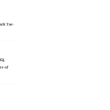
.
Park Tae-
다.
re of