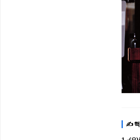
✍️ 
1. -(