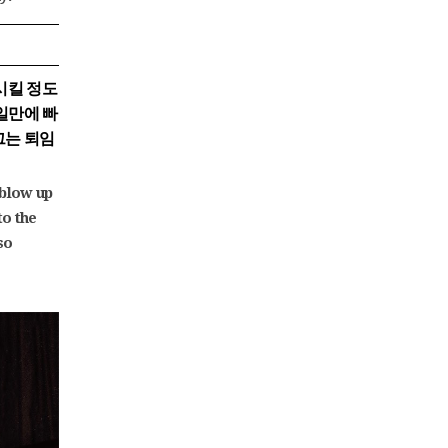
시킬 정도
일만에 빠
그는 퇴임
 blow up
to the
so