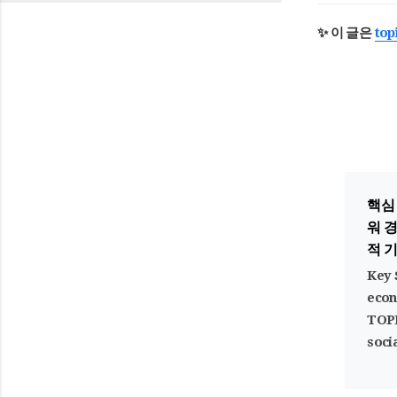
✨ 이 글은
to
핵심
워 
적 
Key
econ
TOPI
soci