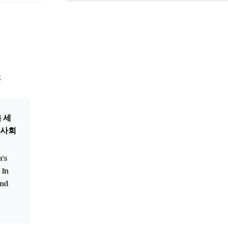
g
 세
 사회
's
 In
and