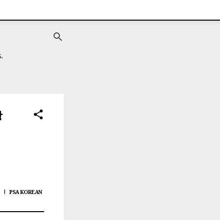
.
왕
PSA KOREAN
|