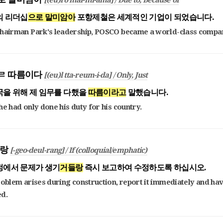
[(eu)ro mal-mi-ama] / Due to, Because of
의 리더십
으로 말미암아
포항제철은 세계적인 기업이 되었습니다.
Chairman Park's leadership, POSCO became a world-class compa
으)ㄹ 따름이다
[(eu)l tta-reum-i-da] / Only, Just
국을 위해 제 임무를 다했을
따름이라고
말했습니다.
he had only done his duty for his country.
들랑
[-geo-deul-rang] / If (colloquial/emphatic)
정에서 문제가 생기
거들랑
즉시 보고하여 수정하도록 하십시오.
roblem arises during construction, report it immediately and hav
ed.