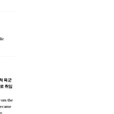
lic
쳐 육군
으로 취임
rom the
 became
y.