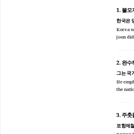
1. 불
한국은 
Korea wa
joon did
2. 완
그는 국
He empha
the nati
3. 주
포항제철