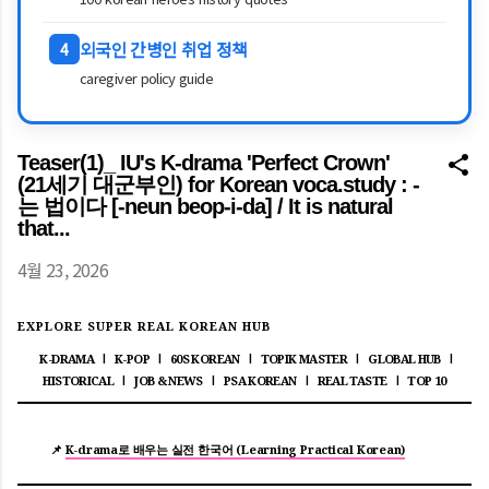
외국인 간병인 취업 정책
4
caregiver policy guide
Teaser(1)_ IU's K-drama 'Perfect Crown'
(21세기 대군부인) for Korean voca.study : -
는 법이다 [-neun beop-i-da] / It is natural
that...
4월 23, 2026
EXPLORE SUPER REAL KOREAN HUB
K-DRAMA
K-POP
60S KOREAN
TOPIK MASTER
GLOBAL HUB
|
|
|
|
|
HISTORICAL
JOB & NEWS
PSA KOREAN
REAL TASTE
TOP 10
|
|
|
|
📌
K-drama로 배우는 실전 한국어 (Learning Practical Korean)