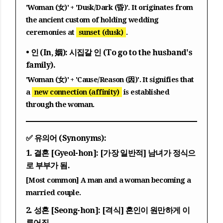
'Woman (女)' + 'Dusk/Dark (昏)'. It originates from
the ancient custom of holding wedding
ceremonies at
sunset (dusk)
.
• 인 (In, 姻):
시집갈 인 (To go to the husband's
family).
'Woman (女)' + 'Cause/Reason (因)'. It signifies that
a
new connection (affinity)
is established
through the woman.
✅ 유의어 (Synonyms):
1.
결혼 [Gyeol-hon]:
[가장 일반적] 남녀가 정식으
로 부부가 됨.
[Most common] A man and a woman becoming a
married couple.
2.
성혼 [Seong-hon]:
[격식] 혼인이 원만하게 이
루어짐.