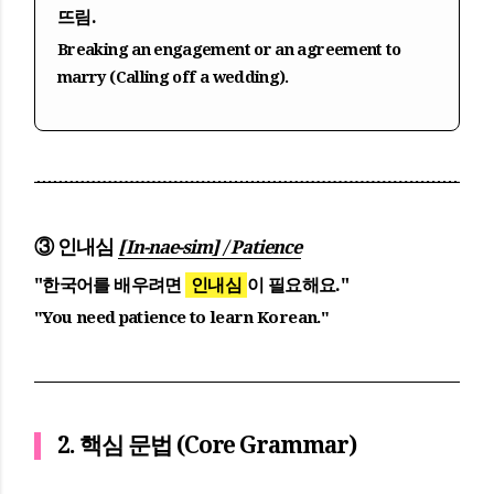
뜨림.
Breaking an engagement or an agreement to
marry (Calling off a wedding).
③ 인내심
[In-nae-sim] / Patience
"한국어를 배우려면
인내심
이 필요해요."
"You need patience to learn Korean."
2. 핵심 문법 (Core Grammar)