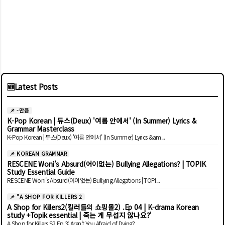
🆕
Latest Posts
📌 -만큼
K-Pop Korean | 듀스(Deux) '여름 안에서' (In Summer) Lyrics &
Grammar Masterclass
K-Pop Korean | 듀스(Deux) '여름 안에서' (In Summer) Lyrics &am...
📌 KOREAN GRAMMAR
RESCENE Woni’s Absurd(어이없는) Bullying Allegations? | TOPIK
Study Essential Guide
RESCENE Woni's Absurd(어이없는) Bullying Allegations | TOPI...
📌 "A SHOP FOR KILLERS 2
A Shop for Killers2(킬러들의 쇼핑몰2) .Ep 04 | K-drama Korean
study +Topik essential | 죽는 게 무섭지 않나요?'
A Shop for Killers S2 Ep 3: Aren't You Afraid of Dying?...