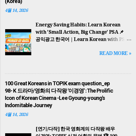
(Korea)
결합 (Special Edition) 1. 국가의 시원과
고대의 영웅들(The Dawn of Nations)
4월 14, 2026
한반도의 역사는 단군왕검 이 고조선을
건국하면서 시작되었습니다. '홍익인간'이라는
Energy Saving Habits: Learn Korean
건국 이념은 오늘날까지 한국인의 정신적
with 'Small Action, Big Change' PSA 📌
지표가 되고 있습니다. 이후 고구려의 동명성왕
공익광고 한국어 | Learn Korean with PSA
(주몽), 백제의 온조왕 , 신라의 박혁거세 는
귀찮지만 큰 동참: 에너지 절약 습관 기르기 A
각기 알에서 태어났다는 신비로운 탄생 설화를
READ MORE »
Little Bother, A Big Participation: Energy
가지고 각국을 세웠습니다. 가야의 김수로왕
Saving Habits 🌍 배경 지식: 왜 에너지
역시 구지봉에서 내려온 황금 알을 통해 왕이
절약인가? (Historical Background) 이
되었으며, 이들은 모두 하늘의 뜻을 받아
광고는 단순한 환경 보호를 넘어, 중동 전쟁
국가를 다스리기 시작했습니다. The history
100 Great Koreans in TOPIK exam question_ep
(Middle East War) 으로 인한 글로벌 에너지
of the Korean Peninsula began with
98- K 드라마/영화의 다작왕 '이경영' :The Prolific
위기와 자원 안보의 중요성을 배경으로 합니다.
Dangun Wanggeom founding Gojoseon.
Icon of Korean Cinema -Lee Gyoung-young's
한국은 에너지의 대부분을 수입에 의존하기
The founding ideology of 'Hongik Ingan'
Indomitable Journey
때문에, 일상 속 작은 실천이 국가 경제를
serves as a spiritual guide for Koreans to
지키는 핵심적인 역할을 합니다. This PSA
4월 14, 2026
this ...
goes beyond environmental protection;
it is rooted in the global energy crisis and
[연기/다작] 한국 영화계의 다작왕 배우
resource security issues caused by