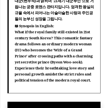
대군(변우석)과 얽히며 '21세기 대군부인'으로 거
듭나는 궁중 로맨스 판타지입니다. 엄격한 왕실의
규율 속에서 피어나는 아슬아슬한 사랑과 주인공
들의 눈부신 성장을 그립니다.
📖 Synopsis in English:
What if the royal family still existed in 21st
century South Korea? This romantic fantasy
drama follows an ordinary modern woman
(IU) who becomes the 'Wife of a Grand
Prince' after crossing paths with a charming
yet secretive prince (Byeon Woo-seok).
Experience their breathtaking love story and
personal growth amidst the strict rules and
political tension of the modern royal court.