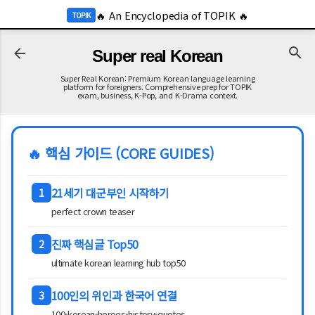
-->
🔥 2026 KOR Job Info 🔥
기본 콘텐츠로 건너뛰기
JOB
Super real Korean
Super Real Korean: Premium Korean language learning
platform for foreigners. Comprehensive prep for TOPIK
exam, business, K-Pop, and K-Drama context.
🔥 핵심 가이드 (CORE GUIDES)
21세기 대군부인 시작하기
1
perfect crown teaser
진짜 핵심글 Top50
2
ultimate korean learning hub top50
100인의 위인과 한국어 연결
3
100-korean-heroes-history-quotes