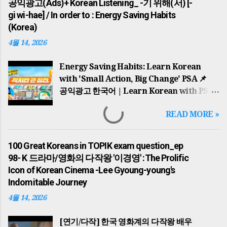
공익광고(Ads)+ Korean Listening_ -기 위해(서) [-
HISTORICAL HUB 세종대왕부터 BTS까지…
gi wi-hae] / In order to : Energy Saving Habits
한국을 바꾼 100인의 이야기 100 KOREAN
(Korea)
ICONS 역사적 맥락과 한국어 학습의 완벽한
4월 14, 2026
결합 (Special Edition) 1. 국가의 시원과
고대의 영웅들(The Dawn of Nations)
Energy Saving Habits: Learn Korean
한반도의 역사는 단군왕검 이 고조선을
with 'Small Action, Big Change' PSA 📌
건국하면서 시작되었습니다. '홍익인간'이라는
공익광고 한국어 | Learn Korean with PSA
건국 이념은 오늘날까지 한국인의 정신적
귀찮지만 큰 동참: 에너지 절약 습관 기르기 A
지표가 되고 있습니다. 이후 고구려의 동명성왕
READ MORE »
Little Bother, A Big Participation: Energy
(주몽), 백제의 온조왕 , 신라의 박혁거세 는
Saving Habits 🌍 배경 지식: 왜 에너지
각기 알에서 태어났다는 신비로운 탄생 설화를
절약인가? (Historical Background) 이
가지고 각국을 세웠습니다. 가야의 김수로왕
100 Great Koreans in TOPIK exam question_ep
광고는 단순한 환경 보호를 넘어, 중동 전쟁
역시 구지봉에서 내려온 황금 알을 통해 왕이
98- K 드라마/영화의 다작왕 '이경영' :The Prolific
(Middle East War) 으로 인한 글로벌 에너지
되었으며, 이들은 모두 하늘의 뜻을 받아
Icon of Korean Cinema -Lee Gyoung-young's
위기와 자원 안보의 중요성을 배경으로 합니다.
국가를 다스리기 시작했습니다. The history
Indomitable Journey
한국은 에너지의 대부분을 수입에 의존하기
of the Korean Peninsula began with
4월 14, 2026
때문에, 일상 속 작은 실천이 국가 경제를
Dangun Wanggeom founding Gojoseon.
지키는 핵심적인 역할을 합니다. This PSA
The founding ideology of 'Hongik Ingan'
[연기/다작] 한국 영화계의 다작왕 배우
goes beyond environmental protection;