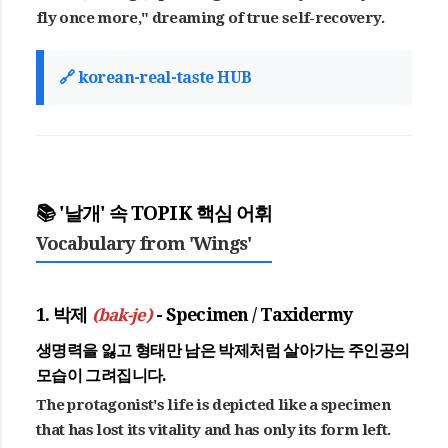
fly once more," dreaming of true self-recovery.
🔗 korean-real-taste HUB
📚 '날개' 속 TOPIK 핵심 어휘
Vocabulary from 'Wings'
1. 박제
(bak-je)
- Specimen / Taxidermy
생명력을 잃고 형태만 남은
박제
처럼 살아가는 주인공의
모습이 그려집니다.
The protagonist's life is depicted like a specimen
that has lost its vitality and has only its form left.