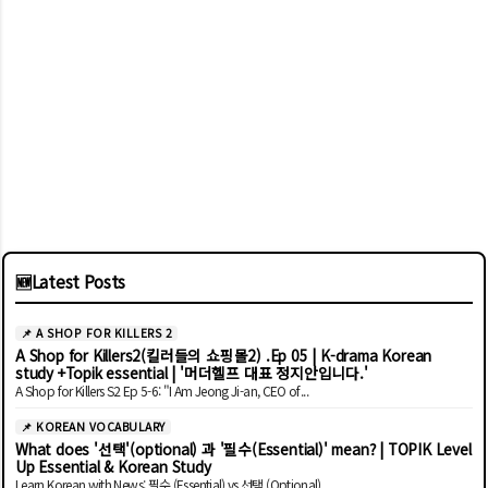
🆕
Latest Posts
📌 A SHOP FOR KILLERS 2
A Shop for Killers2(킬러들의 쇼핑몰2) .Ep 05 | K-drama Korean
study +Topik essential | '머더헬프 대표 정지안입니다.'
A Shop for Killers S2 Ep 5-6: "I Am Jeong Ji-an, CEO of...
📌 KOREAN VOCABULARY
What does '선택'(optional) 과 '필수(Essential)' mean? | TOPIK Level
Up Essential & Korean Study
Learn Korean with News: 필수 (Essential) vs 선택 (Optional)...