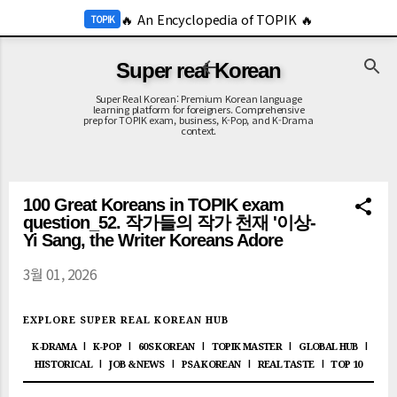
-->
🔥 An Encyclopedia of TOPIK 🔥
기본 콘텐츠로 건너뛰기
TOPIK
🔥 2026 KOR Job Info 🔥
JOB
Super real Korean
Super Real Korean: Premium Korean language
learning platform for foreigners. Comprehensive
prep for TOPIK exam, business, K-Pop, and K-Drama
context.
100 Great Koreans in TOPIK exam
question_52. 작가들의 작가 천재 '이상-
Yi Sang, the Writer Koreans Adore
3월 01, 2026
EXPLORE SUPER REAL KOREAN HUB
K-DRAMA
K-POP
60S KOREAN
TOPIK MASTER
GLOBAL HUB
|
|
|
|
|
HISTORICAL
JOB & NEWS
PSA KOREAN
REAL TASTE
TOP 10
|
|
|
|