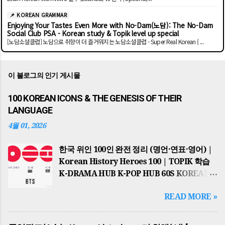
📌 KOREAN GRAMMAR
Enjoying Your Tastes Even More with No-Dam(노담): The No-Dam
Social Club PSA - Korean study & Topik level up special
[노담소셜클럽] 노담으로 취향이 더 즐거워지는 노담소셜클럽 - Super Real Korean { ...
이 블로그의 인기 게시물
100 KOREAN ICONS & THE GENESIS OF THEIR
LANGUAGE
4월 01, 2026
한국 위인 100인 완전 정리 (명언·연표·영어) |
Korean History Heroes 100 | TOPIK 학습
K-DRAMA HUB K-POP HUB 60S KOREAN
TOPIK MASTER GLOBAL HUB
READ MORE »
HISTORICAL JOB & NEWS PSA KOREAN
REAL TASTE TOP 10 POST 📌 2026년 최신
업데이트 반영 THE ULTIMATE