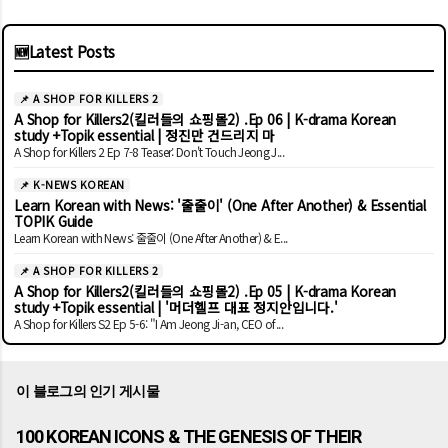
🆕
Latest Posts
📌 A SHOP FOR KILLERS 2
A Shop for Killers2(킬러들의 쇼핑몰2) .Ep 06 | K-drama Korean
study +Topik essential | 정진만 건드리지 마
A Shop for Killers 2 Ep 7-8 Teaser: Don't Touch Jeong J...
📌 K-NEWS KOREAN
Learn Korean with News: '줄줄이' (One After Another) & Essential
TOPIK Guide
Learn Korean with News: 줄줄이 (One After Another) & E...
📌 A SHOP FOR KILLERS 2
A Shop for Killers2(킬러들의 쇼핑몰2) .Ep 05 | K-drama Korean
study +Topik essential | '머더헬프 대표 정지안입니다.'
A Shop for Killers S2 Ep 5-6: "I Am Jeong Ji-an, CEO of...
이 블로그의 인기 게시물
100 KOREAN ICONS & THE GENESIS OF THEIR