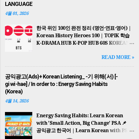
LANGUAGE
4월 01, 2026
한국 위인 100인 완전 정리 (명언·연표·영어) |
Korean History Heroes 100 | TOPIK 학습
K-DRAMA HUB K-POP HUB 60S KOREAN
TOPIK MASTER GLOBAL HUB
READ MORE »
HISTORICAL JOB & NEWS PSA KOREAN
REAL TASTE TOP 10 POST 📌 2026년 최신
업데이트 반영 THE ULTIMATE
공익광고(Ads)+ Korean Listening_ -기 위해(서) [-
HISTORICAL HUB 세종대왕부터 BTS까지…
gi wi-hae] / In order to : Energy Saving Habits
한국을 바꾼 100인의 이야기 100 KOREAN
(Korea)
ICONS 역사적 맥락과 한국어 학습의 완벽한
4월 14, 2026
결합 (Special Edition) 1. 국가의 시원과
고대의 영웅들(The Dawn of Nations)
Energy Saving Habits: Learn Korean
한반도의 역사는 단군왕검 이 고조선을
with 'Small Action, Big Change' PSA 📌
건국하면서 시작되었습니다. '홍익인간'이라는
공익광고 한국어 | Learn Korean with PSA
건국 이념은 오늘날까지 한국인의 정신적
귀찮지만 큰 동참: 에너지 절약 습관 기르기 A