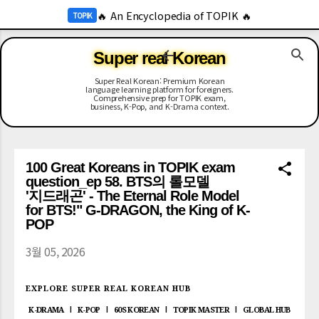
-->
🔥 An Encyclopedia of TOPIK 🔥
기본 콘텐츠로 건너뛰기
TOPIK
🔥 2026 KOR Job Info 🔥
JOB
Super real Korean
Super Real Korean: Premium Korean
language learning platform for foreigners.
Comprehensive prep for TOPIK exam,
business, K-Pop, and K-Drama context.
100 Great Koreans in TOPIK exam
question_ep 58. BTS의 롤모델
'지드래곤' - The Eternal Role Model
for BTS!" G-DRAGON, the King of K-
POP
3월 05, 2026
EXPLORE SUPER REAL KOREAN HUB
K-DRAMA
K-POP
60S KOREAN
TOPIK MASTER
GLOBAL HUB
|
|
|
|