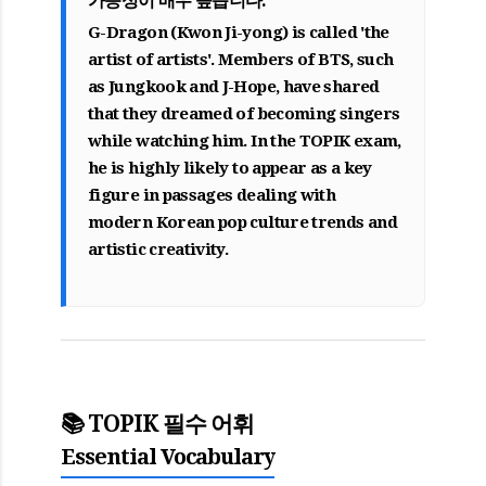
가능성이 매우 높습니다.
G-Dragon (Kwon Ji-yong) is called 'the
artist of artists'. Members of BTS, such
as Jungkook and J-Hope, have shared
that they dreamed of becoming singers
while watching him. In the TOPIK exam,
he is highly likely to appear as a key
figure in passages dealing with
modern Korean pop culture trends and
artistic creativity.
📚 TOPIK 필수 어휘
Essential Vocabulary