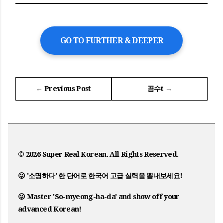
GO TO FURTHER & DEEPER
← Previous Post
꼼수t →
© 2026 Super Real Korean. All Rights Reserved.
😜 '소명하다' 한 단어로 한국어 고급 실력을 뽐내보세요!
😜 Master 'So-myeong-ha-da' and show off your
advanced Korean!