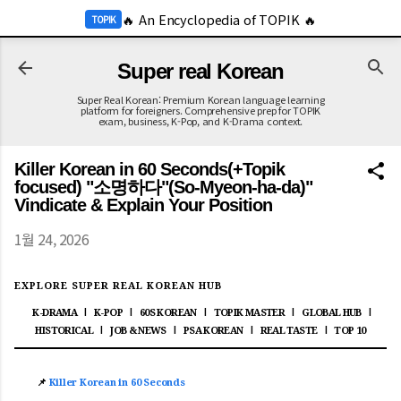
-->
🔥 An Encyclopedia of TOPIK 🔥
기본 콘텐츠로 건너뛰기
TOPIK
🔥 2026 KOR Job Info 🔥
JOB
Super real Korean
Super Real Korean: Premium Korean language learning
platform for foreigners. Comprehensive prep for TOPIK
exam, business, K-Pop, and K-Drama context.
Killer Korean in 60 Seconds(+Topik
focused) "소명하다"(So-Myeon-ha-da)"
Vindicate & Explain Your Position
1월 24, 2026
EXPLORE SUPER REAL KOREAN HUB
K-DRAMA
K-POP
60S KOREAN
TOPIK MASTER
GLOBAL HUB
|
|
|
|
|
HISTORICAL
JOB & NEWS
PSA KOREAN
REAL TASTE
TOP 10
|
|
|
|
📌
Killer Korean in 60 Seconds