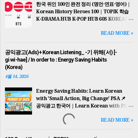
한국 위인 100인 완전 정리 (명언·연표·영어) |
Korean History Heroes 100 | TOPIK 학습
K-DRAMA HUB K-POP HUB 60S KOREAN
TOPIK MASTER GLOBAL HUB
READ MORE »
HISTORICAL JOB & NEWS PSA KOREAN
REAL TASTE TOP 10 POST 📌 2026년 최신
업데이트 반영 THE ULTIMATE
공익광고(Ads)+ Korean Listening_ -기 위해(서) [-
HISTORICAL HUB 세종대왕부터 BTS까지…
gi wi-hae] / In order to : Energy Saving Habits
한국을 바꾼 100인의 이야기 100 KOREAN
(Korea)
ICONS 역사적 맥락과 한국어 학습의 완벽한
4월 14, 2026
결합 (Special Edition) 1. 국가의 시원과
고대의 영웅들(The Dawn of Nations)
Energy Saving Habits: Learn Korean
한반도의 역사는 단군왕검 이 고조선을
with 'Small Action, Big Change' PSA 📌
건국하면서 시작되었습니다. '홍익인간'이라는
공익광고 한국어 | Learn Korean with PSA
건국 이념은 오늘날까지 한국인의 정신적
귀찮지만 큰 동참: 에너지 절약 습관 기르기 A
지표가 되고 있습니다. 이후 고구려의 동명성왕
READ MORE »
Little Bother, A Big Participation: Energy
(주몽), 백제의 온조왕 , 신라의 박혁거세 는
Saving Habits 🌍 배경 지식: 왜 에너지
각기 알에서 태어났다는 신비로운 탄생 설화를
절약인가? (Historical Background) 이
가지고 각국을 세웠습니다. 가야의 김수로왕