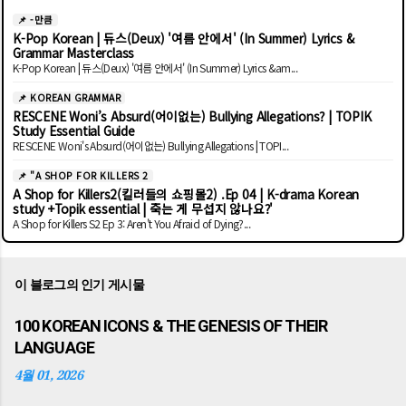
📌 -만큼
K-Pop Korean | 듀스(Deux) '여름 안에서' (In Summer) Lyrics &
Grammar Masterclass
K-Pop Korean | 듀스(Deux) '여름 안에서' (In Summer) Lyrics &am...
📌 KOREAN GRAMMAR
RESCENE Woni’s Absurd(어이없는) Bullying Allegations? | TOPIK
Study Essential Guide
RESCENE Woni's Absurd(어이없는) Bullying Allegations | TOPI...
📌 "A SHOP FOR KILLERS 2
A Shop for Killers2(킬러들의 쇼핑몰2) .Ep 04 | K-drama Korean
study +Topik essential | 죽는 게 무섭지 않나요?'
A Shop for Killers S2 Ep 3: Aren't You Afraid of Dying?...
이 블로그의 인기 게시물
100 KOREAN ICONS & THE GENESIS OF THEIR
LANGUAGE
4월 01, 2026