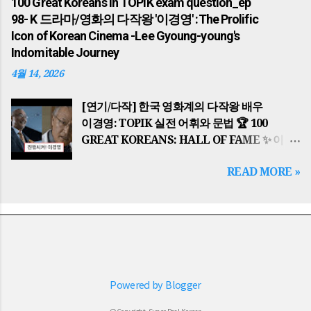
100 Great Koreans in TOPIK exam question_ep
광고는 단순한 환경 보호를 넘어, 중동 전쟁
역시 구지봉에서 내려온 황금 알을 통해 왕이
98- K 드라마/영화의 다작왕 '이경영' :The Prolific
(Middle East War) 으로 인한 글로벌 에너지
되었으며, 이들은 모두 하늘의 뜻을 받아
Icon of Korean Cinema -Lee Gyoung-young's
위기와 자원 안보의 중요성을 배경으로 합니다.
국가를 다스리기 시작했습니다. The history
Indomitable Journey
한국은 에너지의 대부분을 수입에 의존하기
of the Korean Peninsula began with
4월 14, 2026
때문에, 일상 속 작은 실천이 국가 경제를
Dangun Wanggeom founding Gojoseon.
지키는 핵심적인 역할을 합니다. This PSA
The founding ideology of 'Hongik Ingan'
[연기/다작] 한국 영화계의 다작왕 배우
goes beyond environmental protection;
serves as a spiritual guide for Koreans to
이경영: TOPIK 실전 어휘와 문법 🏆 100
it is rooted in the global energy crisis and
this ...
GREAT KOREANS: HALL OF FAME ✨ 이
resource security issues caused by
글은 topik essential 한국어능력시험 대비 의
conflicts like the Middle East War . Since
READ MORE »
일부입니다. 🎬 "진행시켜!" 한국 영화계의
Korea relies heavily on energy imports,
살아있는 박물관, 이경영(Lee Gyoung-
small daily actions play a crucial role in
young) The Prolific Icon of Korean
safeguarding the national economy. 핵심
Cinema: Lee Gyoung-young's
결론: 작은 실천이 만드는 큰 가치 Key
Indomitable Journey 핵심 결론: 배우
Summary: Big Value from Small Actions
이경영(1960~현재)은 한국 영화와 드라마를
캠페인을 통해 조금 귀찮더라도 실천하는 동...
시청하다 보면 반드시 마주치게 되는 '다작의
Powered by Blogger
아이콘'입니다. 그는 100편이 넘는 영화에
출연하며 독보적인 압도적 인 카리스마를