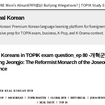
NE Woni’s Absurd(어이없는) Bullying Allegations? | TOPIK Study Es
기본 콘텐츠로 건너뛰기
🔥 An Encyclopedia of TOPIK 🔥
TOPIK
eal Korean
🔥 2026 KOR Job Info 🔥
JOB
Korean: Premium Korean language learning platform for foreigners
ve prep for TOPIK exam, business, K-Pop, and K-Drama context.
t Koreans in TOPIK exam question_ep 80 -개혁
ng Jeongjo: The Reformist Monarch of the Joseo
nce
ER REAL KOREAN HUB
POP
60S KOREAN
TOPIK MASTER
GLOBAL HUB
HISTORICAL
JOB & NEWS
|
|
|
|
|
REAL TASTE
TOP 10
|
|