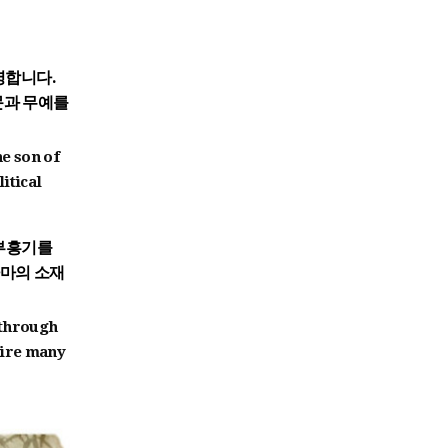
명합니다.
문과 무예를
he son of
itical
 부흥기를
라마의 소재
 through
pire many