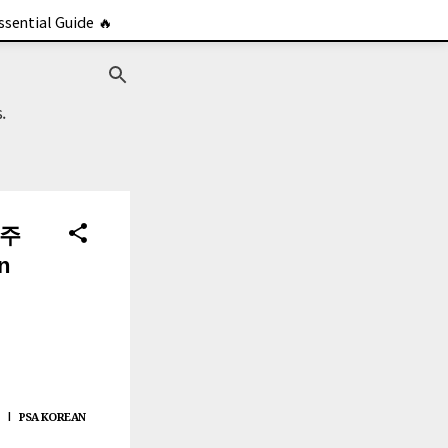
sential Guide 🔥
.
군주
n
PSA KOREAN
|