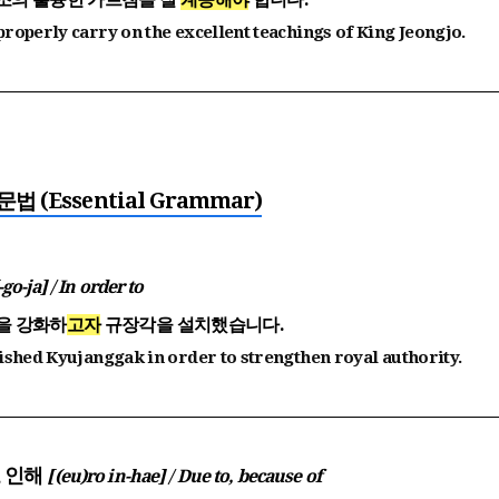
roperly carry on the excellent teachings of King Jeongjo.
문법 (Essential Grammar)
-go-ja] / In order to
을 강화하
고자
규장각을 설치했습니다.
ished Kyujanggak in order to strengthen royal authority.
)로 인해
[(eu)ro in-hae] / Due to, because of