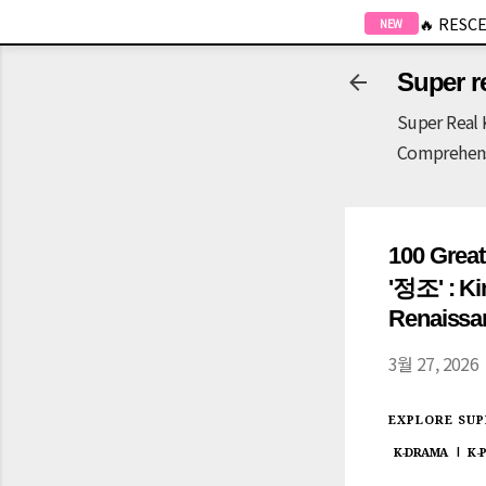
-->
🔥 RESCE
NEW
Super r
Super Real 
Comprehensi
100 Grea
'정조' : Ki
Renaissa
3월 27, 2026
EXPLORE SUP
K-DRAMA
K-
|