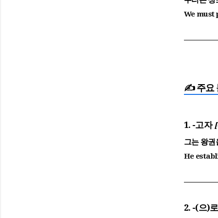
We must p
✍️ 주요 
1. -고자
[
그는 왕권
He establ
2. -(으