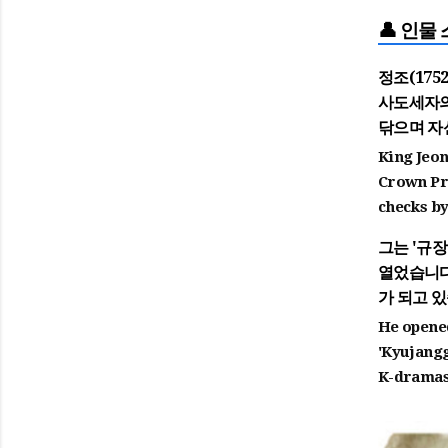
👤 인물 
정조(175
사도세자의
닦으며 자
King Jeon
Crown Pri
checks by
그는 '규
열었습니다
가 되고 
He opened
'Kyujangg
K-dramas