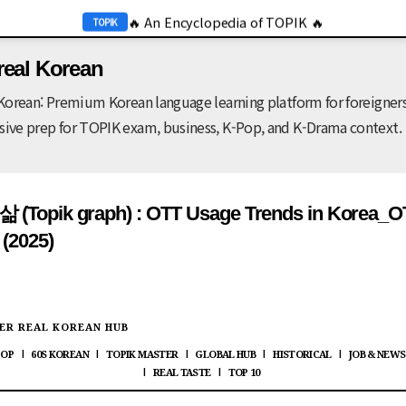
🔥 An Encyclopedia of TOPIK 🔥
기본 콘텐츠로 건너뛰기
TOPIK
🔥 2026 KOR Job Info 🔥
JOB
real Korean
Korean: Premium Korean language learning platform for foreigners
ve prep for TOPIK exam, business, K-Pop, and K-Drama context.
Topik graph) : OTT Usage Trends in Korea_O
2025)
ER REAL KOREAN HUB
POP
60S KOREAN
TOPIK MASTER
GLOBAL HUB
HISTORICAL
JOB & NEWS
|
|
|
|
|
REAL TASTE
TOP 10
|
|