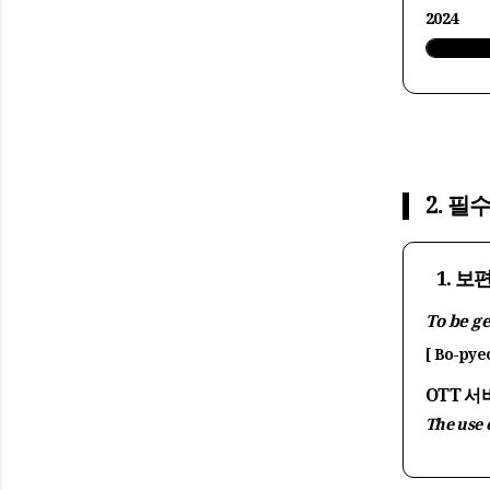
2024
2. 필수
1. 
To be g
[ Bo-pye
OTT 
The use