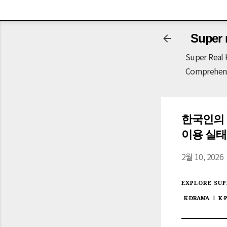
-->
Super 
Super Real 
Comprehensi
한국인의 삶 (
이용 실태 (
2월 10, 2026
EXPLORE SUP
K-DRAMA
K-
|