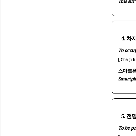
This sur
4. 차
To occup
[ Cha-ji-h
스마트폰
Smartpho
5. 전
To be pr