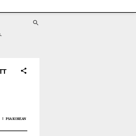
.
TT
PSA KOREAN
|