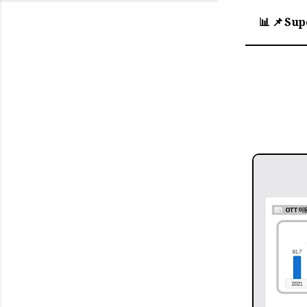
📊
📌 Sup