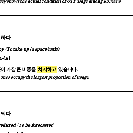
vey shows the actual condition of OTT usage among Koreans.
지하다
y / To take up (a space/ratio)
a-da ]
이 가장 큰 비중을
차지하고
있습니다.
nes occupy the largest proportion of usage.
망되다
edicted / To be forecasted