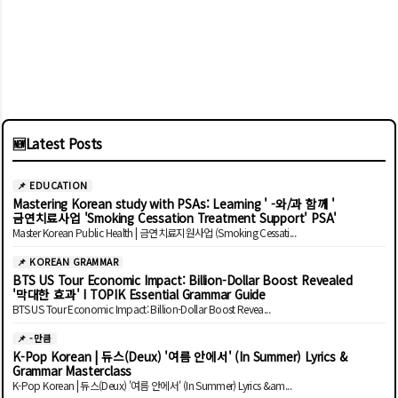
🆕
Latest Posts
📌 EDUCATION
Mastering Korean study with PSAs: Learning ' -와/과 함께 '
금연치료사업 'Smoking Cessation Treatment Support' PSA'
Master Korean Public Health | 금연치료지원사업 (Smoking Cessati...
📌 KOREAN GRAMMAR
BTS US Tour Economic Impact: Billion-Dollar Boost Revealed
'막대한 효과' I TOPIK Essential Grammar Guide
BTS US Tour Economic Impact: Billion-Dollar Boost Revea...
📌 -만큼
K-Pop Korean | 듀스(Deux) '여름 안에서' (In Summer) Lyrics &
Grammar Masterclass
K-Pop Korean | 듀스(Deux) '여름 안에서' (In Summer) Lyrics &am...