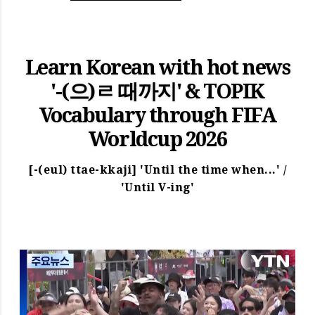
Learn Korean with hot news
'-(으)ㄹ 때까지' & TOPIK
Vocabulary through FIFA
Worldcup 2026
[-(eul) ttae-kkaji] 'Until the time when...' /
'Until V-ing'