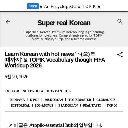
-->
🔥 An Encyclopedia of TOPIK 🔥
TOPIK
기본 콘텐츠로 건너뛰기
🔥 2026 KOR Job Info 🔥
JOB
Super real Korean
Super Real Korean: Premium Korean language learning
platform for foreigners. Comprehensive prep for TOPIK
exam, business, K-Pop, and K-Drama context.
Learn Korean with hot news ' ~(으)ㄹ
때까지' & TOPIK Vocabulary though FIFA
Worldcup 2026
6월 20, 2026
EXPLORE SUPER REAL KOREAN HUB
K-DRAMA
K-POP
60S KOREAN
TOPIK MASTER
GLOBAL HUB
|
|
|
|
|
HISTORICAL
JOB & NEWS
PSA KOREAN
REAL TASTE
TOP 10
|
|
|
|
📌 이 글은
📌topik-essential hub
의 일부입니다.