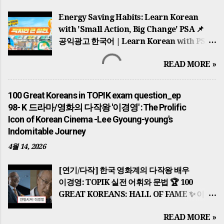
고대의 영웅들(The Dawn of Nations)
Energy Saving Habits: Learn Korean
한반도의 역사는 단군왕검 이 고조선을
with 'Small Action, Big Change' PSA 📌
건국하면서 시작되었습니다. '홍익인간'이라는
공익광고 한국어 | Learn Korean with PSA
건국 이념은 오늘날까지 한국인의 정신적
귀찮지만 큰 동참: 에너지 절약 습관 기르기 A
지표가 되고 있습니다. 이후 고구려의 동명성왕
READ MORE »
Little Bother, A Big Participation: Energy
(주몽), 백제의 온조왕 , 신라의 박혁거세 는
Saving Habits 🌍 배경 지식: 왜 에너지
각기 알에서 태어났다는 신비로운 탄생 설화를
절약인가? (Historical Background) 이
가지고 각국을 세웠습니다. 가야의 김수로왕
100 Great Koreans in TOPIK exam question_ep
광고는 단순한 환경 보호를 넘어, 중동 전쟁
역시 구지봉에서 내려온 황금 알을 통해 왕이
98- K 드라마/영화의 다작왕 '이경영' :The Prolific
(Middle East War) 으로 인한 글로벌 에너지
되었으며, 이들은 모두 하늘의 뜻을 받아
Icon of Korean Cinema -Lee Gyoung-young's
위기와 자원 안보의 중요성을 배경으로 합니다.
국가를 다스리기 시작했습니다. The history
Indomitable Journey
한국은 에너지의 대부분을 수입에 의존하기
of the Korean Peninsula began with
4월 14, 2026
때문에, 일상 속 작은 실천이 국가 경제를
Dangun Wanggeom founding Gojoseon.
지키는 핵심적인 역할을 합니다. This PSA
The founding ideology of 'Hongik Ingan'
[연기/다작] 한국 영화계의 다작왕 배우
goes beyond environmental protection;
serves as a spiritual guide for Koreans to
이경영: TOPIK 실전 어휘와 문법 🏆 100
it is rooted in the global energy crisis and
this ...
GREAT KOREANS: HALL OF FAME ✨ 이
resource security issues caused by
글은 topik essential 한국어능력시험 대비 의
conflicts like the Middle East War . Since
READ MORE »
일부입니다. 🎬 "진행시켜!" 한국 영화계의
Korea relies heavily on energy imports,